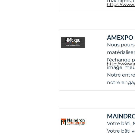
machines, 
https://www.
AMEXPO
Nous poursu
matérialise
l’échange p
http://www.
image, meub
Notre entrep
notre enga
MAINDRO
Votre bâti,
Votre bâti 