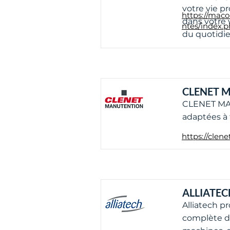
votre vie pr
https://maco
dans votre 
ntes/index.
du quotidie
CLENET 
CLENET MA
adaptées à 
https://clen
ALLIATEC
Alliatech p
complète de