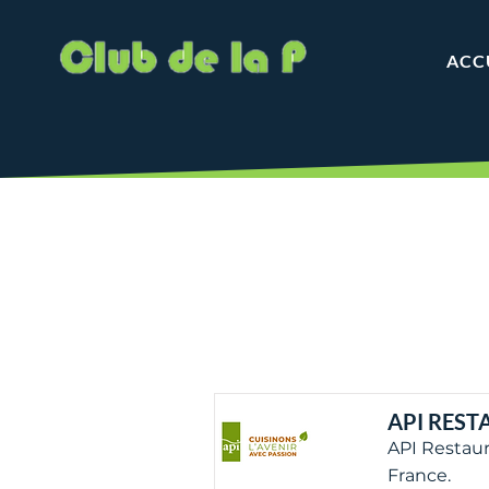
ACC
API RES
API Restaur
France.