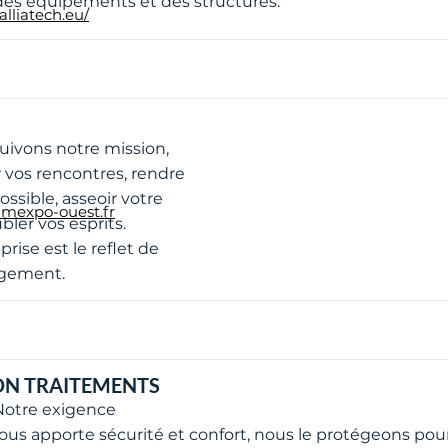
des équipements et des structures.
alliatech.eu/
ivons notre mission,
r vos rencontres, rendre
ossible, asseoir votre
amexpo-ouest.fr
ler vos esprits.
rise est le reflet de
gement.
N TRAITEMENTS
 Notre exigence
vous apporte sécurité et confort, nous le protégeons pou