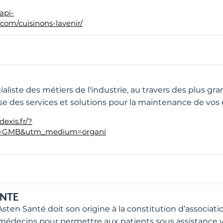
api-
.com/cuisinons-lavenir/
ialiste des métiers de l'industrie, au travers des plus 
e des services et solutions pour la maintenance de vo
exis.fr/?
e=GMB&utm_medium=organi
ANTE
sten Santé doit son origine à la constitution d’associat
médecins pour permettre aux patients sous assistance ve