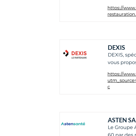
https://www.
restauration
DEXIS
DEXIS, spéc
vous propos
https://www.d
utm_sourc
c
ASTEN S
Le Groupe A
60 par des 