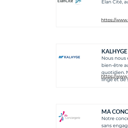
Élan Cité, a
https://www.e
KALHYGE
Nous nous d
bien-être a
quotidien. 
https://www.
linge et de
MA CONC
Notre conce
sans engag