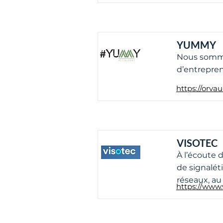
YUMMY
Nous sommes
d’entrepren
https://orva
VISOTEC
À l’écoute
de signalét
réseaux, au
https://www.