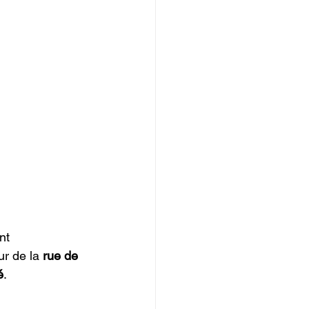
nt 
r de la 
rue de 
é
. 