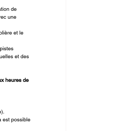
tion de 
avec une 
lière et le 
pistes 
uelles et des 
ux heures de 
e).
 est possible 