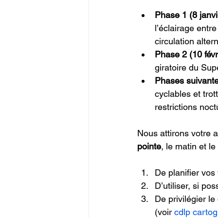
Phase 1 (8 janvie
l’éclairage entre
circulation alter
Phase 2 (10 févr
giratoire du Sup
Phases suivante
cyclables et tro
restrictions noc
Nous attirons votre a
pointe
, le matin et 
De planifier vos 
D’utiliser, si po
De privilégier l
(voir 
cdlp carto