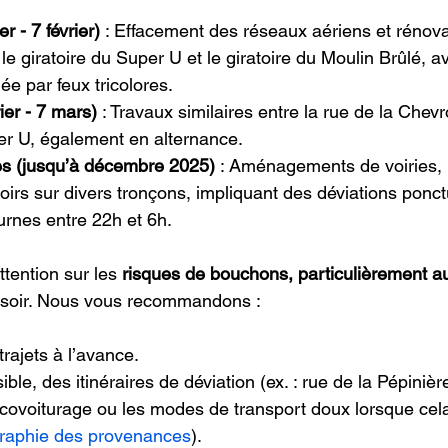
r - 7 février)
 : Effacement des réseaux aériens et rénova
 le giratoire du Super U et le giratoire du Moulin Brûlé, 
née par feux tricolores.
ier - 7 mars)
 : Travaux similaires entre la rue de la Chevro
er U, également en alternance.
s (jusqu’à décembre 2025)
 : Aménagements de voiries, 
ttoirs sur divers tronçons, impliquant des déviations ponct
turnes entre 22h et 6h.
ttention sur les 
risques de bouchons, particulièrement a
le soir. Nous vous recommandons :
trajets à l’avance.
ssible, des itinéraires de déviation (ex. : rue de la Pépinièr
e covoiturage ou les modes de transport doux lorsque cela
graphie des provenances
).